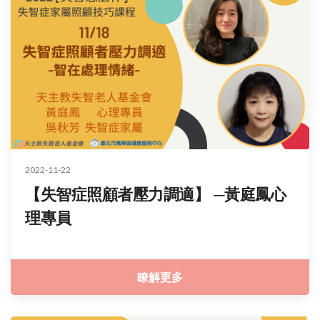
2022-11-22
【失智症照顧者壓力調適】 ─黃庭鳳心
理專員
瞭解更多