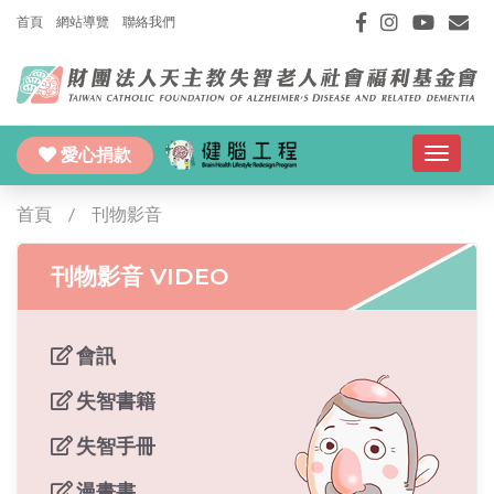
首頁
網站導覽
聯絡我們
愛心捐款
Toggle
navigat
首頁
刊物影音
刊物影音 VIDEO
會訊
失智書籍
失智手冊
漫畫書