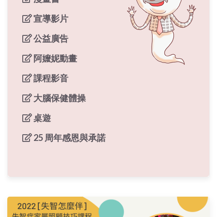
宣導影片
公益廣告
阿嬤妮動畫
課程影音
大腦保健體操
桌遊
25 周年感恩與承諾