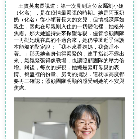
   王寶英處長說道：第一次見到這位家屬劉小姐
（化名），是在疫情最緊張的時期。她是阿玉奶
奶（化名）從小領養長大的女兒，但情感深厚如
親生，因此在母親剛入住的一切變化裡，她格外
焦慮。那天她堅持要來探望母親，儘管照顧團隊
一再勸她現在真的不適合來，她仍帶著近乎保護
本能般的堅定說：「我不來看媽媽，我會睡不
著。」那天她全身包得緊緊的，連手指都不露出
來，氣氛緊張得像戰場，也讓照顧團隊的壓力倍
增。爾後，每次的探視，她總是緊盯母親的表
情、餐盤裡的份量、房間的擺設，連枕頭高度都
要再三確認；照顧團隊明顯的感受到她的不安與
焦慮。