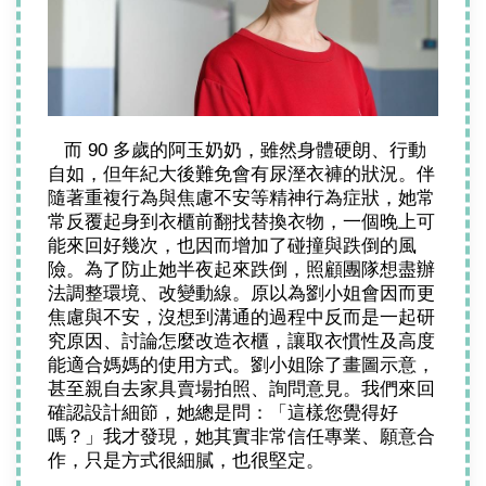
   而 90 多歲的阿玉奶奶，雖然身體硬朗、行動
自如，但年紀大後難免會有尿溼衣褲的狀況。伴
隨著重複行為與焦慮不安等精神行為症狀，她常
常反覆起身到衣櫃前翻找替換衣物，一個晚上可
能來回好幾次，也因而增加了碰撞與跌倒的風
險。為了防止她半夜起來跌倒，照顧團隊想盡辦
法調整環境、改變動線。原以為劉小姐會因而更
焦慮與不安，沒想到溝通的過程中反而是一起研
究原因、討論怎麼改造衣櫃，讓取衣慣性及高度
能適合媽媽的使用方式。劉小姐除了畫圖示意，
甚至親自去家具賣場拍照、詢問意見。我們來回
確認設計細節，她總是問：「這樣您覺得好
嗎？」我才發現，她其實非常信任專業、願意合
作，只是方式很細膩，也很堅定。