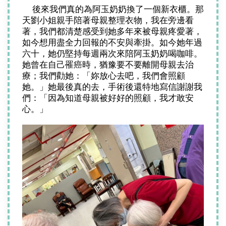
    後來我們真的為阿玉奶奶換了一個新衣櫃。那
天劉小姐親手陪著母親整理衣物，我在旁邊看
著，我們都清楚感受到她多年來被母親疼愛著，
如今想用盡全力回報的不安與牽掛。如今她年過
六十，她仍堅持每週兩次來陪阿玉奶奶喝咖啡。
她曾在自己罹癌時，猶豫要不要離開母親去治
療；我們勸她：「妳放心去吧，我們會照顧
她。」她最後真的去，手術後還特地寫信謝謝我
們：「因為知道母親被好好的照顧，我才敢安
心。」